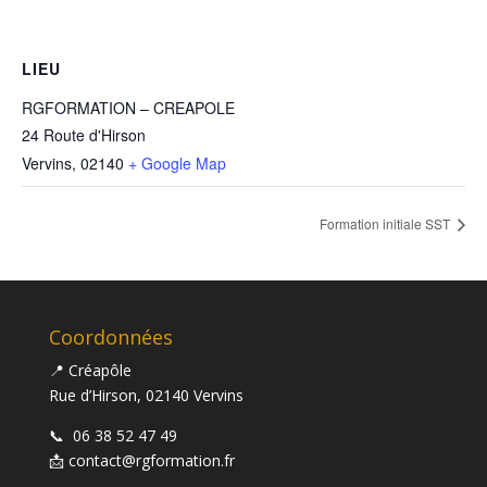
LIEU
RGFORMATION – CREAPOLE
24 Route d'Hirson
Vervins
,
02140
+ Google Map
Formation initiale SST
Coordonnées
📍 Créapôle
Rue d’Hirson, 02140 Vervins
📞
06 38 52 47 49
📩
contact@rgformation.fr