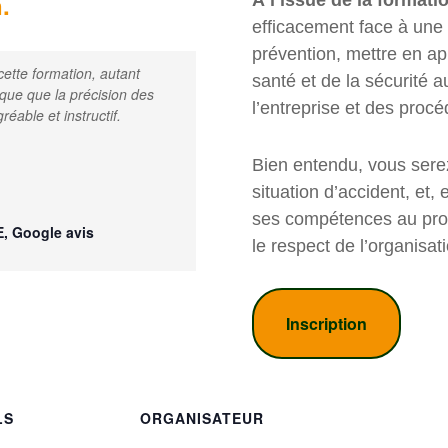
.
À l’issue de la formati
efficacement face à une s
prévention, mettre en ap
ette formation, autant
santé et de la sécurité a
que que la précision des
l’entreprise et des procé
réable et instructif.
Bien entendu, vous serez
situation d’accident, et,
ses compétences au profit
, Google avis
le respect de l’organisat
Inscription
LS
ORGANISATEUR