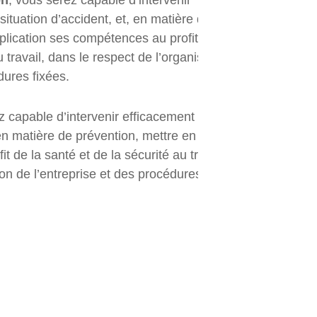
on
, vous serez capable d’intervenir
ituation d’accident, et, en matière de
plication ses compétences au profit de la
u travail, dans le respect de l’organisation de
dures fixées.
 capable d’intervenir efficacement face à une
 en matière de prévention, mettre en application
 de la santé et de la sécurité au travail, dans
ion de l’entreprise et des procédures fixées.