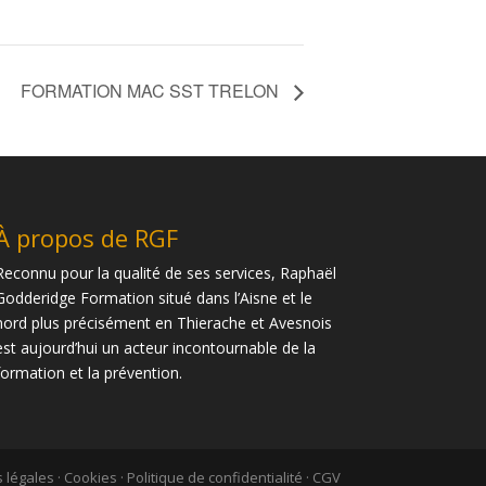
FORMATION MAC SST TRELON
À propos de RGF
Reconnu pour la qualité de ses services, Raphaël
Godderidge Formation situé dans l’Aisne et le
nord plus précisément en Thierache et Avesnois
est aujourd’hui un acteur incontournable de la
formation et la prévention.
 légales
·
Cookies
·
Politique de confidentialité
·
CGV