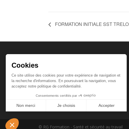
FORMATION INITIALE SST TREL
Coordonnées
📍 Créapôle
Rue d’Hirson, 02140 Vervins
📞
06 38 52 47 49
📩
contact@rgformation.fr
© RG Formation - Santé et sécurité au travail