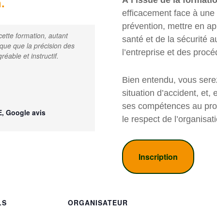
.
À l’issue de la formati
efficacement face à une s
prévention, mettre en ap
ette formation, autant
santé et de la sécurité a
que que la précision des
l’entreprise et des procé
réable et instructif.
Bien entendu, vous serez
situation d’accident, et,
ses compétences au profit
, Google avis
le respect de l’organisat
Inscription
LS
ORGANISATEUR