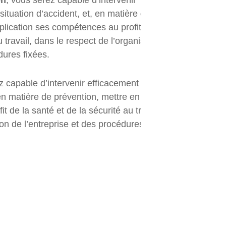
on
, vous serez capable d’intervenir
ituation d’accident, et, en matière de
plication ses compétences au profit de la
u travail, dans le respect de l’organisation de
dures fixées.
 capable d’intervenir efficacement face à une
 en matière de prévention, mettre en application
 de la santé et de la sécurité au travail, dans
ion de l’entreprise et des procédures fixées.