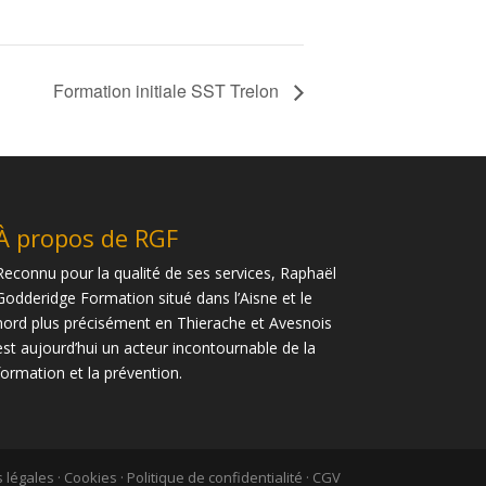
Formation initiale SST Trelon
À propos de RGF
Reconnu pour la qualité de ses services, Raphaël
Godderidge Formation situé dans l’Aisne et le
nord plus précisément en Thierache et Avesnois
est aujourd’hui un acteur incontournable de la
formation et la prévention.
 légales
·
Cookies
·
Politique de confidentialité
·
CGV