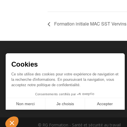
Formation initiale MAC SST Vervins
Coordonnées
📍 Créapôle
Rue d’Hirson, 02140 Vervins
📞
06 38 52 47 49
📩
contact@rgformation.fr
© RG Formation - Santé et sécurité au travail