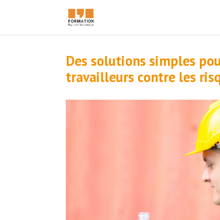
Des solutions simples pour
travailleurs contre les ris