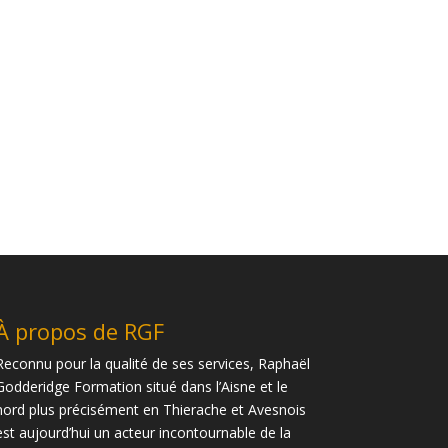
À propos de RGF
Reconnu pour la qualité de ses services, Raphaël
Godderidge Formation situé dans l’Aisne et le
nord plus précisément en Thierache et Avesnois
est aujourd’hui un acteur incontournable de la