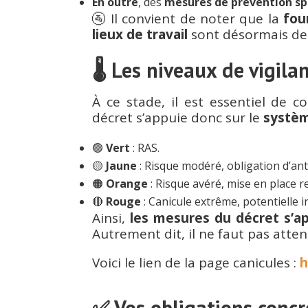
En outre
, des
mesures de prévention sp
🚰 Il convient de noter que la
fou
lieux de travail
sont désormais des
🌡️ Les niveaux de vigil
À ce stade, il est essentiel de
décret s’appuie donc sur le
systèm
🟢
Vert
: RAS.
🟡
Jaune
: Risque modéré, obligation d’ant
🟠
Orange
: Risque avéré, mise en place 
🔴
Rouge
: Canicule extrême, potentielle in
Ainsi,
les mesures du décret s’ap
Autrement dit, il ne faut pas atte
Voici le lien de la page canicules :
h
✅ Vos obligations concr