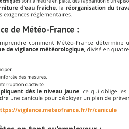
écifiques
sont à mettre en place, dès l’apparition d’un épis
rniture d’eau fraîche
, la
réorganisation du trava
 exigences réglementaires.
ance de Météo-France :
 comprendre comment Météo-France détermine u
e de vigilance météorologique
, divisé en quatre
iciper.
renforcée des mesures.
terruption d’activité.
pliquent dès le niveau jaune
, ce qui oblige les
ndre une canicule pour déployer un plan de préven
ttps://vigilance.meteofrance.fr/fr/canicule
ètes en tant qu’employeur :