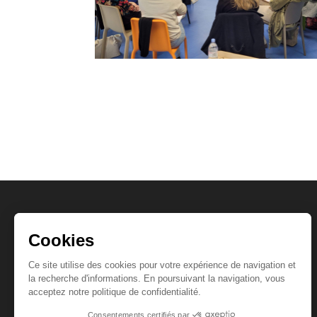
Coordonnées
📍 Créapôle
Rue d’Hirson, 02140 Vervins
📞
06 38 52 47 49
📩
contact@rgformation.fr